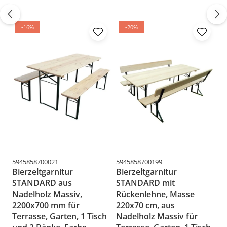
-16%
-20%
5945858700021
5945858700199
59
Bierzeltgarnitur
Bierzeltgarnitur
B
STANDARD aus
STANDARD mit
M
Nadelholz Massiv,
Rückenlehne, Masse
N
2200x700 mm für
220x70 cm, aus
T
Terrasse, Garten, 1 Tisch
Nadelholz Massiv für
u