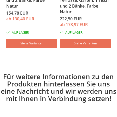
und 2 Bänke, Farbe
Terrasse, Garten, 1 Tisch
N
Natur
und 2 Bänke, Farbe
1
Natur
154,78 EUR
a
ab 130,40 EUR
222,50 EUR
ab 178,97 EUR
AUF LAGER
AUF LAGER
Siehe Varianten
Siehe Varianten
Für weitere Informationen zu den
Produkten hinterlassen Sie uns
eine Nachricht und wir werden uns
mit Ihnen in Verbindung setzen!