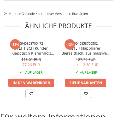
24 Monate Garantie Kostenloser Versand in Rumänien
ÄHNLICHE PRODUKTE
5945858700472
5945858700502
-33%
-12%
STEHTISCH Runder
STEH klappbarer
Klapptisch Kiefernholz
Bierzelttisch, aus massivem
massiv Ø78x110 cm für
Nadelholz für Terrasse,
115,01 EUR
127,79 EUR
Garten oder Terrasse
Garten, Farbe Natur
77,26 EUR
ab 112,30 EUR
Naturfarbe
AUF LAGER
AUF LAGER
IN DEN WARENKORB
SIEHE VARIANTEN
Für weitere Informationen