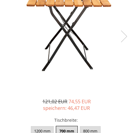
121,02 EUR
74,55 EUR
speichern:
46,47
EUR
Tischbreite
:
1200 mm
700 mm
800 mm