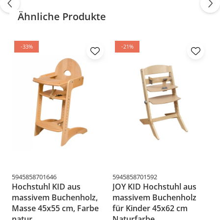
Ähnliche Produkte
Materialart für Rahmen:
Eiche
Materialart für
Eiche
-33%
-21%
Arbeitsplatte:
ABMESSUNGEN
Kommode
Kommode mit 2
Modulen
Länge:
1640 mm
5945858701646
5945858701592
59
Breite:
410 mm
Hochstuhl KID aus
JOY KID Hochstuhl aus
H
massivem Buchenholz,
massivem Buchenholz
m
Höhe:
720 mm
Masse 45x55 cm, Farbe
für Kinder 45x62 cm
M
Stärke der
20 mm
natur
Naturfarbe
K