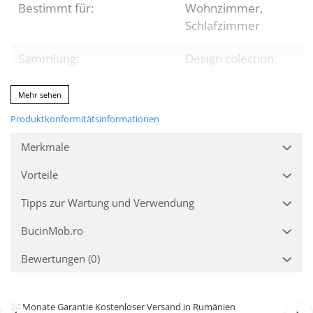
Bestimmt für:
Wohnzimmer,
Schlafzimmer
Sammlung:
Design colection
Anzahl der Stücke:
1
Mehr sehen
Produktkonformitätsinformationen
Packungsinhalt:
1 x Kommoden
Merkmale
Endverarbeitung:
Ökologische
Vorteile
Lackierungen auf
Wasserbasis
Tipps zur Wartung und Verwendung
BucinMob.ro
Farbe:
Natur
Bewertungen
(0)
MATERIAL
24 Monate Garantie Kostenloser Versand in Rumänien
Material:
Holz