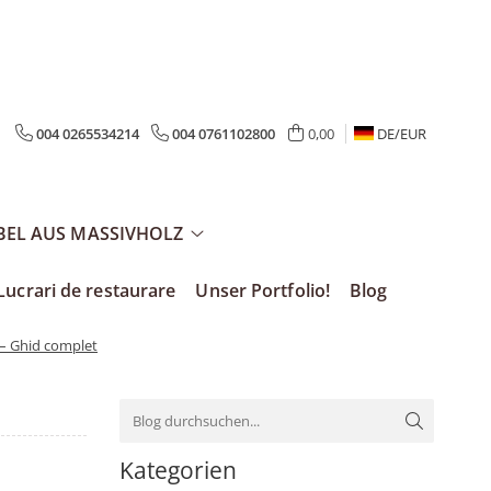
004 0265534214
004 0761102800
0,00
DE/
EUR
EL AUS MASSIVHOLZ
Lucrari de restaurare
Unser Portfolio!
Blog
 – Ghid complet
Kategorien