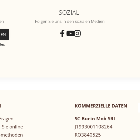
SOZIAL-
nen
Folgen Sie uns in den sozialen Medien
des
N
KOMMERZIELLE DATEN
Fragen
SC Bucin Mob SRL
 Sie online
J1993001108264
smethoden
RO3840525