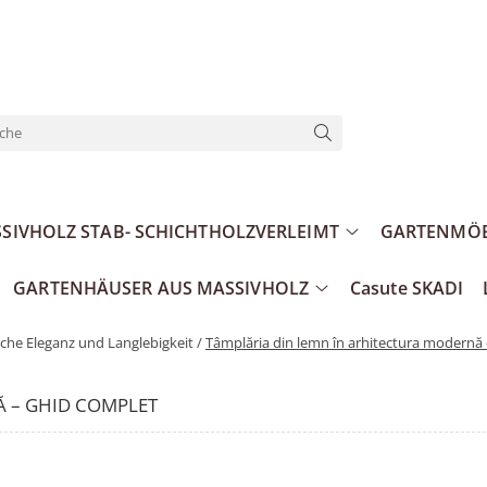
SIVHOLZ STAB- SCHICHTHOLZVERLEIMT
GARTENMÖB
GARTENHÄUSER AUS MASSIVHOLZ
Casute SKADI
che Eleganz und Langlebigkeit /
Tâmplăria din lemn în arhitectura modernă
Ă – GHID COMPLET