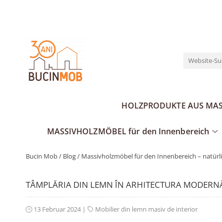
HOLZPRODUKTE AUS MASSIVHOLZ STAB- SCHICHTHOLZVERLEIMT
GARTENMÖBEL AUS MASSIVHOLZ
MASSIVHOLZMÖBEL für den Innenbereich
GARTENHÄUSER AUS MASSIVHOLZ
Außenturen
Gartensets
Wohnzimmertische
Gartenpavillons
Holzläden aus Massivholz
Gartenbänke
Wohnzimmerbänke
Gerätehäuser
Fenster
Gartentische
Kommoden - Sideboards
Innentüren aus Massivholz
Gartenstühle
Kindermöbel
HOLZPRODUKTE AUS MAS
Couchtische - Beistelltische
Wohnzimmerstühle
MASSIVHOLZMÖBEL für den Innenbereich
Bucin Mob /
Blog /
Massivholzmöbel für den Innenbereich – natürli
TÂMPLĂRIA DIN LEMN ÎN ARHITECTURA MODERN
13 Februar 2024
|
Mobilier din lemn masiv de interior