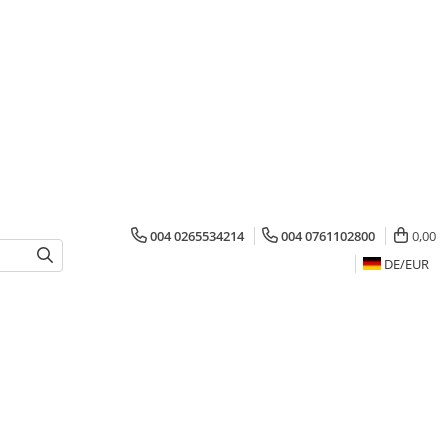
004 0265534214
004 0761102800
0,00
DE/
EUR