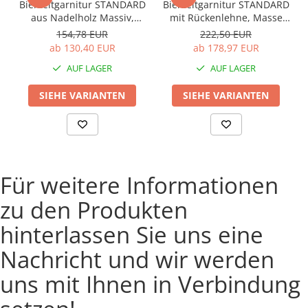
Bierzeltgarnitur STANDARD
Bierzeltgarnitur STANDARD
aus Nadelholz Massiv,
mit Rückenlehne, Masse
2200x700 mm für Terrasse,
220x70 cm, aus Nadelholz
154,78 EUR
222,50 EUR
Garten, 1 Tisch und 2
Massiv für Terrasse,
ab 130,40 EUR
ab 178,97 EUR
Bänke, Farbe Natur
Garten, 1 Tisch und 2
AUF LAGER
AUF LAGER
Bänke, Farbe Natur
SIEHE VARIANTEN
SIEHE VARIANTEN
Für weitere Informationen
zu den Produkten
hinterlassen Sie uns eine
Nachricht und wir werden
uns mit Ihnen in Verbindung