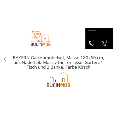
HOLZPRODUKTE AUS MASSIVHOLZ STAB- SCHICHTHOLZVERLEIMT
GARTENMÖBEL AUS MASSIVHOLZ
MASSIVHOLZMÖBEL für den Innenbereich
GARTENHÄUSER AUS MASSIVHOLZ
Außenturen
Gartensets
Wohnzimmertische
Gartenpavillons
Holzläden aus Massivholz
Gartenbänke
Wohnzimmerbänke
Gerätehäuser
1
2
Fenster
Gartentische
Kommoden - Sideboards
Innentüren aus Massivholz
Gartenstühle
Kindermöbel
BAYERN Gartenmöbelset, Masse 180x60 cm,
Couchtische - Beistelltische
aus Nadelholz Massiv für Terrasse, Garten, 1
Tisch und 2 Bänke, Farbe Kirsch
Wohnzimmerstühle