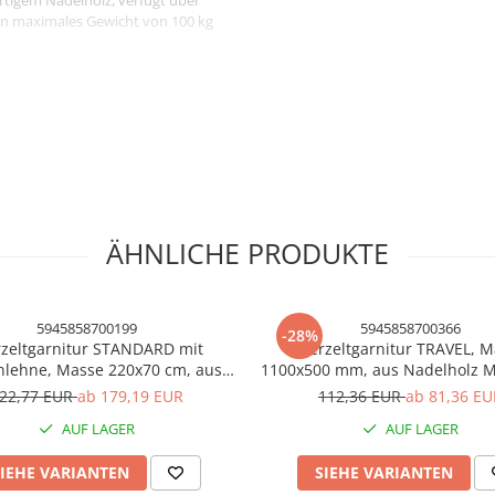
tigem Nadelholz, verfügt über
ein maximales Gewicht von 100 kg
iefert und wiegt 25 kg. Die
ÄHNLICHE PRODUKTE
 und Schaffung eines
5945858700199
5945858700366
-28%
rzeltgarnitur STANDARD mit
Bierzeltgarnitur TRAVEL, 
nlehne, Masse 220x70 cm, aus
1100x500 mm, aus Nadelholz M
lz Massiv für Terrasse, Garten,
Terrasse, Garten, 1 Tisch und 
22,77 EUR
ab 179,19 EUR
112,36 EUR
ab 81,36 EU
sch und 2 Bänke, Farbe Natur
Farbe Natur
AUF LAGER
AUF LAGER
IEHE VARIANTEN
SIEHE VARIANTEN