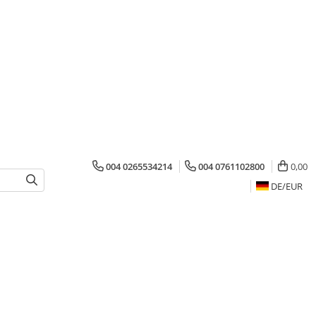
004 0265534214
004 0761102800
0,00
DE/
EUR