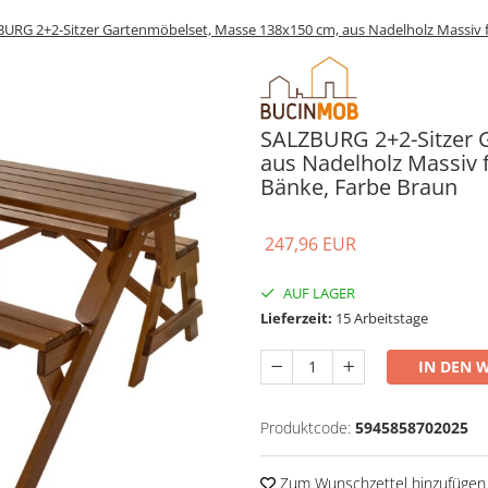
URG 2+2-Sitzer Gartenmöbelset, Masse 138x150 cm, aus Nadelholz Massiv fü
SALZBURG 2+2-Sitzer 
aus Nadelholz Massiv f
Bänke, Farbe Braun
247,96 EUR
AUF LAGER
Lieferzeit:
15 Arbeitstage
IN DEN 
Produktcode:
5945858702025
Zum Wunschzettel hinzufügen