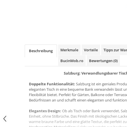
Distribuie
pe
Facebook
Merkmale
Vorteile
Tipps zur Wa
Beschreibung
BucinMob.ro
Bewertungen
(0)
Salzburg: Verwandlungsbarer Tis
Doppelte Funktionalität:
Salzburg ist ein geniales Prod
eleganten Tisch in eine bequeme Bank verwandeln lässt un
Flexibilität bietet. Perfekt für Gärten, Balkone oder Terras
Bedürfnissen an und schafft einen eleganten und funktio
Elegantes Design:
Ob als Tisch oder Bank verwendet, Salz
Einheit, ohne Stilbrüche. Das Finish mit ökologischen Lack
warme braune Farbe und eine glatte Textur, die perfekt zu 