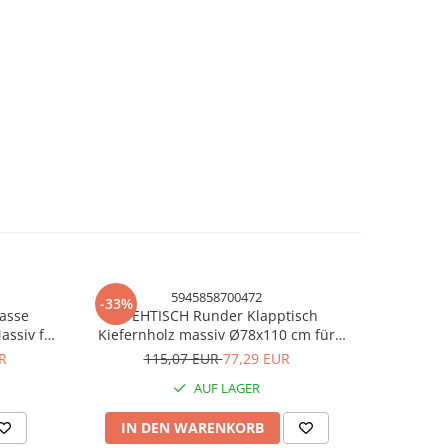
5945858700472
-33%
-12%
Masse
STEHTISCH Runder Klapptisch
STEH kl
assiv für
Kiefernholz massiv Ø78x110 cm für
massive
2 Bänke,
Garten oder Terrasse Naturfarbe
R
115,07 EUR
77,29 EUR
127
AUF LAGER
IN DEN WARENKORB
SIE