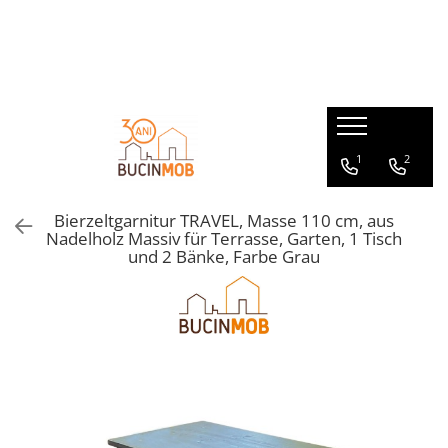
HOLZPRODUKTE AUS MASSIVHOLZ STAB- SCHICHTHOLZVERLEIMT
GARTENMÖBEL AUS MASSIVHOLZ
MASSIVHOLZMÖBEL für den Innenbereich
GARTENHÄUSER AUS MASSIVHOLZ
Außenturen
Gartensets
Wohnzimmertische
Gartenpavillons
Holzläden aus Massivholz
Gartenbänke
Wohnzimmerbänke
Gerätehäuser
1
2
Fenster
Gartentische
Kommoden - Sideboards
Innentüren aus Massivholz
Gartenstühle
Kindermöbel
Bierzeltgarnitur TRAVEL, Masse 110 cm, aus
Couchtische - Beistelltische
Nadelholz Massiv für Terrasse, Garten, 1 Tisch
und 2 Bänke, Farbe Grau
Wohnzimmerstühle