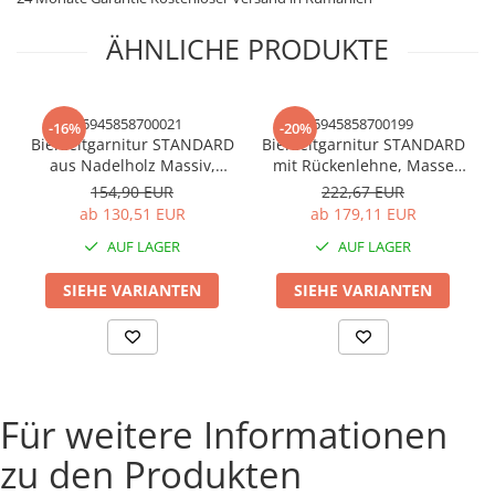
ÄHNLICHE PRODUKTE
5945858700021
5945858700199
-16%
-20%
Bierzeltgarnitur STANDARD
Bierzeltgarnitur STANDARD
aus Nadelholz Massiv,
mit Rückenlehne, Masse
2200x700 mm für Terrasse,
220x70 cm, aus Nadelholz
154,90 EUR
222,67 EUR
Garten, 1 Tisch und 2
Massiv für Terrasse,
ab 130,51 EUR
ab 179,11 EUR
Bänke, Farbe Natur
Garten, 1 Tisch und 2
AUF LAGER
AUF LAGER
Bänke, Farbe Natur
SIEHE VARIANTEN
SIEHE VARIANTEN
Für weitere Informationen
zu den Produkten