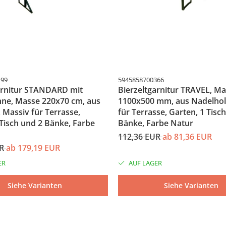
199
5945858700366
arnitur STANDARD mit
Bierzeltgarnitur TRAVEL, M
ne, Masse 220x70 cm, aus
1100x500 mm, aus Nadelhol
 Massiv für Terrasse,
für Terrasse, Garten, 1 Tisc
 Tisch und 2 Bänke, Farbe
Bänke, Farbe Natur
112,36 EUR
ab 81,36 EUR
UR
ab 179,19 EUR
ER
AUF LAGER
Siehe Varianten
Siehe Varianten