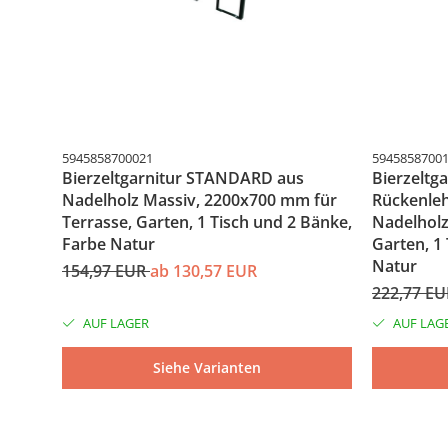
5945858700021
5945858700
Bierzeltgarnitur STANDARD aus
Bierzeltg
Nadelholz Massiv, 2200x700 mm für
Rückenleh
Terrasse, Garten, 1 Tisch und 2 Bänke,
Nadelholz
Farbe Natur
Garten, 1
Natur
154,97 EUR
ab 130,57 EUR
222,77 E
AUF LAGER
AUF LAG
Siehe Varianten