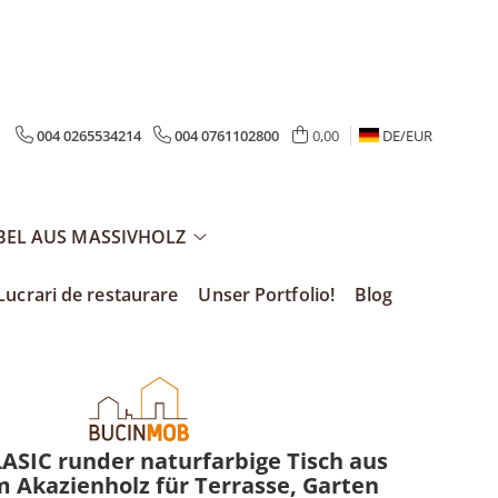
004 0265534214
004 0761102800
0,00
DE/
EUR
EL AUS MASSIVHOLZ
Lucrari de restaurare
Unser Portfolio!
Blog
ASIC runder naturfarbige Tisch aus
 Akazienholz für Terrasse, Garten