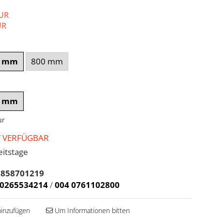
EUR
UR
0 mm
800 mm
0 mm
ur
T VERFÜGBAR
itstage
5858701219
 0265534214
/
004 0761102800
inzufügen
Um Informationen bitten