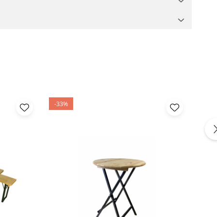
-33%
-12