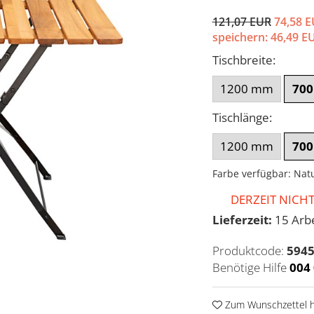
121,07 EUR
74,58 
speichern:
46,49
E
Tischbreite
:
1200 mm
70
Tischlänge
:
1200 mm
70
Farbe verfügbar
:
Nat
DERZEIT NICH
Lieferzeit:
15 Arbe
Produktcode:
594
Benötige Hilfe
004
Zum Wunschzettel h