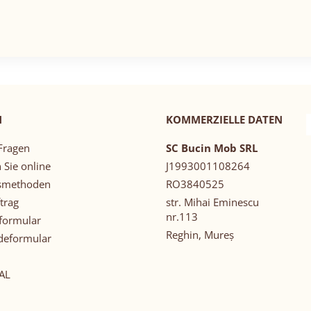
N
KOMMERZIELLE DATEN
Fragen
SC Bucin Mob SRL
 Sie online
J1993001108264
smethoden
RO3840525
trag
str. Mihai Eminescu
nr.113
formular
Reghin, Mureș
deformular
AL