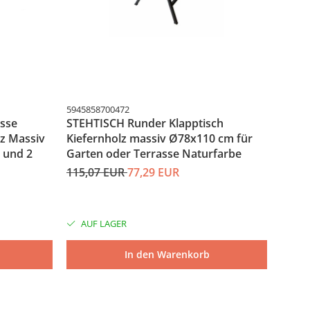
5945858700472
594585
asse
STEHTISCH Runder Klapptisch
STEH 
z Massiv
Kiefernholz massiv Ø78x110 cm für
massi
h und 2
Garten oder Terrasse Naturfarbe
Garte
115,07 EUR
77,29 EUR
127,
AUF LAGER
AUF
In den Warenkorb