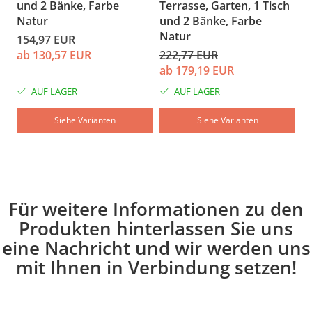
und 2 Bänke, Farbe
Terrasse, Garten, 1 Tisch
N
Natur
und 2 Bänke, Farbe
1
Natur
154,97 EUR
a
ab 130,57 EUR
222,77 EUR
ab 179,19 EUR
AUF LAGER
AUF LAGER
Siehe Varianten
Siehe Varianten
Für weitere Informationen zu den
Produkten hinterlassen Sie uns
eine Nachricht und wir werden uns
mit Ihnen in Verbindung setzen!