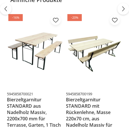
Lieferung und Montage:
Das Produkt wird
unmontiert geliefert und wiegt 44 kg. Die Montage ist
-16%
-20%
anhand der mitgelieferten Anleitung einfach.
Salzburg - Die perfekte Lösung zur Plat
optymierung und Schaffung eines eleganten und
funktionalen Außenbereichs!
5945858700021
5945858700199
59
Bierzeltgarnitur
Bierzeltgarnitur
B
STANDARD aus
STANDARD mit
M
Nadelholz Massiv,
Rückenlehne, Masse
N
2200x700 mm für
220x70 cm, aus
T
Terrasse, Garten, 1 Tisch
Nadelholz Massiv für
u