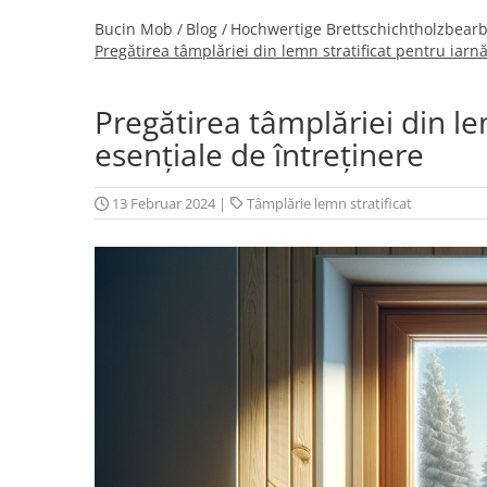
Bucin Mob /
Blog /
Hochwertige Brettschichtholzbearb
Pregătirea tâmplăriei din lemn stratificat pentru iarnă
Pregătirea tâmplăriei din lem
esențiale de întreținere
13 Februar 2024
|
Tâmplărie lemn stratificat