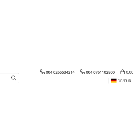
004 0265534214
004 0761102800
0,00
DE/
EUR