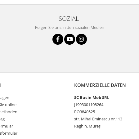
SOZIAL-
Folgen Sie uns in den sozialen Medien
N
KOMMERZIELLE DATEN
ragen
SC Bucin Mob SRL
Sie online
J1993001108264
methoden
RO3840525
rag
str. Mihai Eminescu nr.113
ormular
Reghin, Mureș
eformular