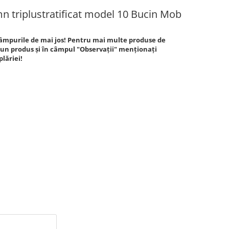
mn triplustratificat model 10 Bucin Mob
âmpurile de mai jos! Pentru mai multe produse de
un produs și în câmpul "Observații" menționați
lăriei!