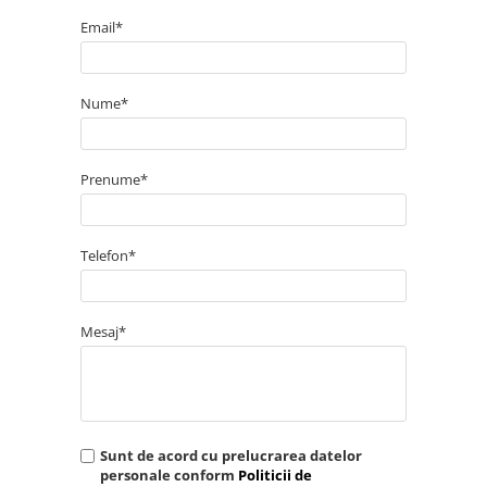
Email*
.
Nume*
entru a vă bucura de o intrare
a dumneavoastră!
Prenume*
Telefon*
Mesaj*
Sunt de acord cu prelucrarea datelor
personale conform
Politicii de