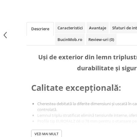
Caracteristici
Avantaje
Sfaturi de int
Descriere
BucinMob.ro
Review-uri
(0)
Uși de exterior din lemn triplustr
durabilitate și sigu
Calitate excepțională:
Cherestea debitată la diferite dimensiuni și uscată în c
controlată.
Lemnul triplu stratificat elimină tensiunile interne, ofe
Profile tip EUROFALZ 68 si 78 mm pentru o etanșare per
Durabilitate și performan
VEZI MAI MULT