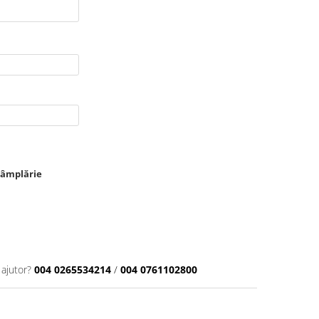
tâmplărie
 ajutor?
004 0265534214
/
004 0761102800