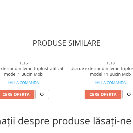
 protecție UV.
:
PRODUSE SIMILARE
odusă în Germania.
TL16
TL18
ență sporită.
xterior din lemn triplustratificat
Usa de exterior din lemn triplus
colore.
model 1 Bucin Mob
model 11 Bucin Mob
 W/mpK.
 etc.
LA COMANDA
LA COMANDA
+Fl ; 3 foi de sticla de 34 mm
CERE OFERTA
CERE OFERTA
ea ideală pentru cei care doresc
 design personalizat.
ții despre produse lăsați-ne