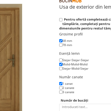
Usa de exterior din le
Pentru ofertă completează c
tâmplărie, completați pentru 
dimensiunile pentru restul tâmp
Grosime profil
68 mm
78 mm
Esență lemn
Stejar-Stejar-Stejar
Molid-Molid-Molid
Stejar-Molid-Stejar
Număr canate
1 canat
2 canate
3 canate
Număr de bucăți