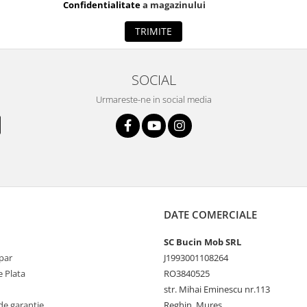
Confidentialitate
a magazinului
TRIMITE
SOCIAL
Urmareste-ne in social media
DATE COMERCIALE
SC Bucin Mob SRL
par
J1993001108264
 Plata
RO3840525
str. Mihai Eminescu nr.113
de garantie
Reghin, Mureș