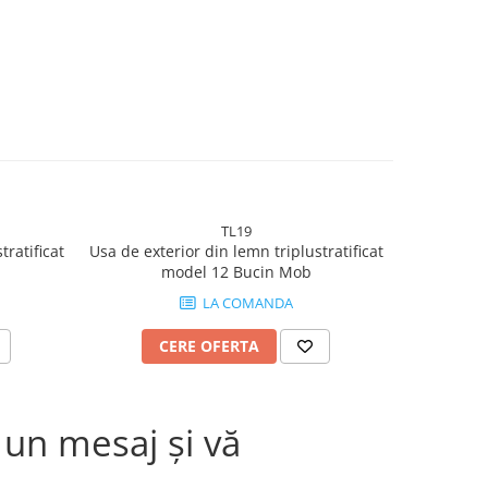
TL19
tratificat
Usa de exterior din lemn triplustratificat
Usa de exte
model 12 Bucin Mob
LA COMANDA
CERE OFERTA
C
 un mesaj și vă