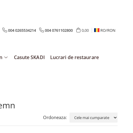
004 0265534214
004 0761102800
0,00
RO/
RON
mn
Casute SKADI
Lucrari de restaurare
lemn
Ordoneaza: