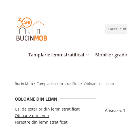
Tamplarie lemn stratificat
Mobilier gradina lemn
Mobilier interior lemn
Constructii din lemn
Usi de exterior din lemn stratificat
Seturi de gradina
Mese living
Foisoare din lemn pentru gradina
Obloane din lemn
Banci de gradina
Banci living
Casute din lemn pentru gradina
Ferestre din lemn stratificat
Mese de gradina
Comode
Tamplarie lemn stratificat
Mobilier grad
Uși de interior din lemn masiv
Scaune de gradina
Mobilier pentru copii
Masute de cafea
Scaune living
Bucin Mob /
Tamplarie lemn stratificat /
Obloane din lemn
OBLOANE DIN LEMN
Usi de exterior din lemn stratificat
Afiseaza:
1-
Obloane din lemn
Ferestre din lemn stratificat