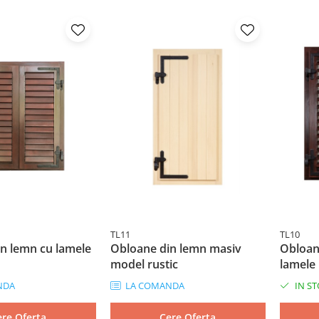
TL11
TL10
n lemn cu lamele
Obloane din lemn masiv
Obloan
model rustic
lamele
NDA
LA COMANDA
IN ST
ere Oferta
Cere Oferta