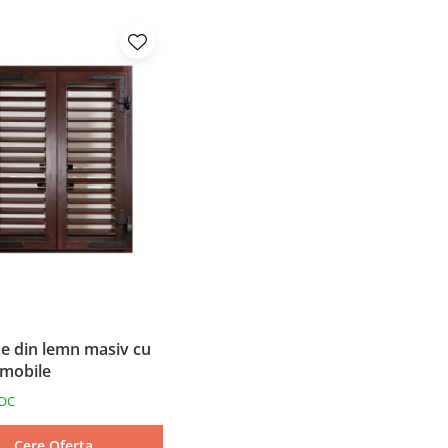
e din lemn masiv cu
 mobile
OC
Cere Oferta