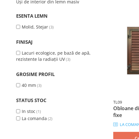
Uși de interior din lemn masiv
ESENTA LEMN
Molid, Stejar
(3)
FINISAJ
Lacuri ecologice, pe bază de apă,
rezistente la radiații UV
(3)
GROSIME PROFIL
40 mm
(3)
STATUS STOC
TL09
Obloane di
In stoc
(1)
fixe
La comanda
(2)
LA COMA
C