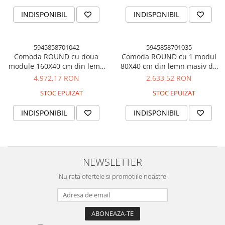
INDISPONIBIL
INDISPONIBIL
5945858701042
5945858701035
Comoda ROUND cu doua
Comoda ROUND cu 1 modul
module 160X40 cm din lemn
80X40 cm din lemn masiv de
masiv de stejar pentru living
stejar pentru living sau
4.972,17 RON
2.633,52 RON
sau dormitor culoare natur
dormitor culoare natur
STOC EPUIZAT
STOC EPUIZAT
INDISPONIBIL
INDISPONIBIL
NEWSLETTER
Nu rata ofertele si promotiile noastre