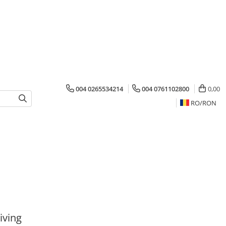
004 0265534214
004 0761102800
0,00
RO/
RON
iving