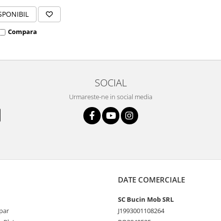
SPONIBIL
Compara
SOCIAL
Urmareste-ne in social media
DATE COMERCIALE
SC Bucin Mob SRL
par
J1993001108264