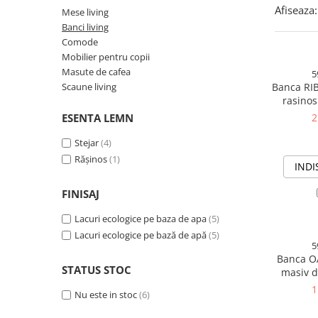
Afiseaza:
Mese living
Banci living
Comode
Mobilier pentru copii
Masute de cafea
5
Scaune living
Banca RI
rasino
livi
ESENTA LEMN
2
Stejar
(4)
Rășinos
(1)
INDI
FINISAJ
Lacuri ecologice pe baza de apa
(5)
Lacuri ecologice pe bază de apă
(5)
5
Banca O
STATUS STOC
masiv d
pentru l
1
Nu este in stoc
(6)