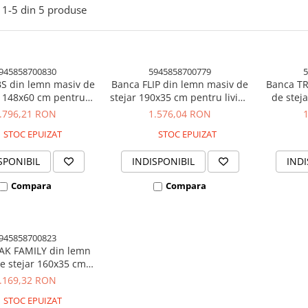
1-
5
din
5
produse
945858700830
5945858700779
5
BS din lemn masiv de
Banca FLIP din lemn masiv de
Banca TR
s 148x60 cm pentru
stejar 190x35 cm pentru living
de stej
ng culoare natur
culoare natur
livi
.796,21 RON
1.576,04 RON
STOC EPUIZAT
STOC EPUIZAT
SPONIBIL
INDISPONIBIL
INDI
Compara
Compara
945858700823
AK FAMILY din lemn
e stejar 160x35 cm
iving culoare natur
.169,32 RON
STOC EPUIZAT