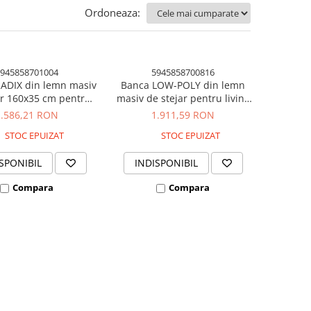
Ordoneaza:
945858701004
5945858700816
ADIX din lemn masiv
Banca LOW-POLY din lemn
ar 160x35 cm pentru
masiv de stejar pentru living
ng culoare natur
culoare natur
1.586,21 RON
1.911,59 RON
STOC EPUIZAT
STOC EPUIZAT
SPONIBIL
INDISPONIBIL
Compara
Compara