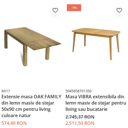
-9%
MI17
5945858701356
Extensie masa OAK FAMILY
Masa VIBRA extensibila din
din lemn masiv de stejar
lemn masiv de stejar pentru
50x90 cm pentru living
living sau bucatarie
culoare natur
2.745,37 RON
574,49 RON
2.511,50 RON