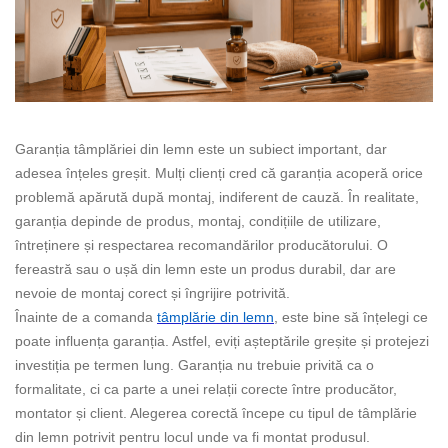
Garanția tâmplăriei din lemn este un subiect important, dar
adesea înțeles greșit. Mulți clienți cred că garanția acoperă orice
problemă apărută după montaj, indiferent de cauză. În realitate,
garanția depinde de produs, montaj, condițiile de utilizare,
întreținere și respectarea recomandărilor producătorului. O
fereastră sau o ușă din lemn este un produs durabil, dar are
nevoie de montaj corect și îngrijire potrivită.
Înainte de a comanda
tâmplărie din lemn
, este bine să înțelegi ce
poate influența garanția. Astfel, eviți așteptările greșite și protejezi
investiția pe termen lung. Garanția nu trebuie privită ca o
formalitate, ci ca parte a unei relații corecte între producător,
montator și client. Alegerea corectă începe cu tipul de tâmplărie
din lemn potrivit pentru locul unde va fi montat produsul.