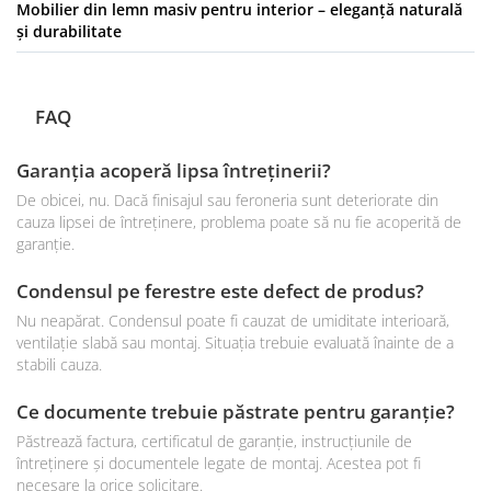
Mobilier din lemn masiv pentru interior – eleganță naturală
și durabilitate
FAQ
Garanția acoperă lipsa întreținerii?
De obicei, nu. Dacă finisajul sau feroneria sunt deteriorate din
cauza lipsei de întreținere, problema poate să nu fie acoperită de
garanție.
Condensul pe ferestre este defect de produs?
Nu neapărat. Condensul poate fi cauzat de umiditate interioară,
ventilație slabă sau montaj. Situația trebuie evaluată înainte de a
stabili cauza.
Ce documente trebuie păstrate pentru garanție?
Păstrează factura, certificatul de garanție, instrucțiunile de
întreținere și documentele legate de montaj. Acestea pot fi
necesare la orice solicitare.