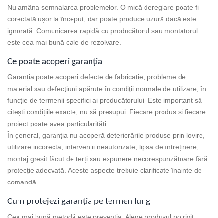
Nu amâna semnalarea problemelor. O mică dereglare poate fi
corectată ușor la început, dar poate produce uzură dacă este
ignorată. Comunicarea rapidă cu producătorul sau montatorul
este cea mai bună cale de rezolvare.
Ce poate acoperi garanția
Garanția poate acoperi defecte de fabricație, probleme de
material sau defecțiuni apărute în condiții normale de utilizare, în
funcție de termenii specifici ai producătorului. Este important să
citești condițiile exacte, nu să presupui. Fiecare produs și fiecare
proiect poate avea particularități.
În general, garanția nu acoperă deteriorările produse prin lovire,
utilizare incorectă, intervenții neautorizate, lipsă de întreținere,
montaj greșit făcut de terți sau expunere necorespunzătoare fără
protecție adecvată. Aceste aspecte trebuie clarificate înainte de
comandă.
Cum protejezi garanția pe termen lung
Cea mai bună metodă este prevenția. Alege produsul potrivit,