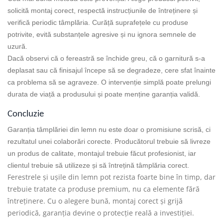
solicită montaj corect, respectă instrucțiunile de întreținere și
verifică periodic tâmplăria. Curăță suprafețele cu produse
potrivite, evită substanțele agresive și nu ignora semnele de
uzură.
Dacă observi că o fereastră se închide greu, că o garnitură s-a
deplasat sau că finisajul începe să se degradeze, cere sfat înainte
ca problema să se agraveze. O intervenție simplă poate prelungi
durata de viață a produsului și poate menține garanția validă.
Concluzie
Garanția tâmplăriei din lemn nu este doar o promisiune scrisă, ci
rezultatul unei colaborări corecte. Producătorul trebuie să livreze
un produs de calitate, montajul trebuie făcut profesionist, iar
clientul trebuie să utilizeze și să întrețină tâmplăria corect.
Ferestrele și ușile din lemn pot rezista foarte bine în timp, dar
trebuie tratate ca produse premium, nu ca elemente fără
întreținere. Cu o alegere bună, montaj corect și grijă
periodică, garanția devine o protecție reală a investiției.