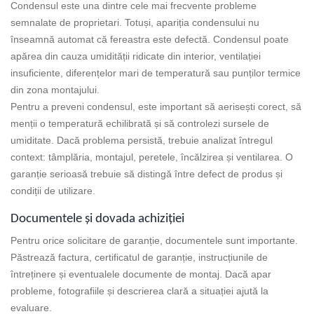
Condensul este una dintre cele mai frecvente probleme
semnalate de proprietari. Totuși, apariția condensului nu
înseamnă automat că fereastra este defectă. Condensul poate
apărea din cauza umidității ridicate din interior, ventilației
insuficiente, diferențelor mari de temperatură sau punților termice
din zona montajului.
Pentru a preveni condensul, este important să aerisești corect, să
menții o temperatură echilibrată și să controlezi sursele de
umiditate. Dacă problema persistă, trebuie analizat întregul
context: tâmplăria, montajul, peretele, încălzirea și ventilarea. O
garanție serioasă trebuie să distingă între defect de produs și
condiții de utilizare.
Documentele și dovada achiziției
Pentru orice solicitare de garanție, documentele sunt importante.
Păstrează factura, certificatul de garanție, instrucțiunile de
întreținere și eventualele documente de montaj. Dacă apar
probleme, fotografiile și descrierea clară a situației ajută la
evaluare.