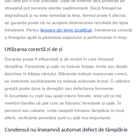
sau vest pot fi mai solicitate. Ușile de exterior fără protecție de
streașină pot necesita atenție suplimentară. Dacă finisajul se
degradează și nu este remediat la timp, lemnul poate fi afectat,
iar garanția poate să nu acopere deteriorarea rezultată din lipsa
întreținerii. Pentru
ferestre din lemn stratificat
, întreținerea corectă
a finisajului ajută la păstrarea aspectului și performanței în timp.
Utilizarea corectă zi de zi
Garanția poate fi influențată și de modul în care folosești
tâmplăria. Ferestrele și ușile nu trebuie forțate, lovite sau lăsate
deschise în bătaia vântului. Mânerele trebuie manevrate corect,
iar sistemele oscilobatante nu trebuie acționate brutal. O utilizare
greșită poate duce la dereglări sau defectarea feroneriei.
În locuințele cu copii sau spații intens folosite, este util ca toți
membrii familiei să știe cum se folosesc ferestrele și ușile. În
pensiuni sau cabane, unde oaspeții folosesc tâmplăria în mod
diferit, verificările periodice sunt cu atât mai importante.
Condensul nu înseamnă automat defect de tâmplărie