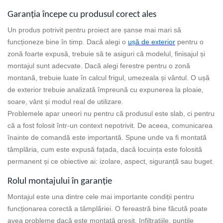
Garanția începe cu produsul corect ales
Un produs potrivit pentru proiect are șanse mai mari să
funcționeze bine în timp. Dacă alegi o
ușă de exterior
pentru o
zonă foarte expusă, trebuie să te asiguri că modelul, finisajul și
montajul sunt adecvate. Dacă alegi ferestre pentru o zonă
montană, trebuie luate în calcul frigul, umezeala și vântul. O ușă
de exterior trebuie analizată împreună cu expunerea la ploaie,
soare, vânt și modul real de utilizare.
Problemele apar uneori nu pentru că produsul este slab, ci pentru
că a fost folosit într-un context nepotrivit. De aceea, comunicarea
înainte de comandă este importantă. Spune unde va fi montată
tâmplăria, cum este expusă fațada, dacă locuința este folosită
permanent și ce obiective ai: izolare, aspect, siguranță sau buget.
Rolul montajului în garanție
Montajul este una dintre cele mai importante condiții pentru
funcționarea corectă a tâmplăriei. O fereastră bine făcută poate
avea probleme dacă este montată greșit. Infiltrațiile, punțile