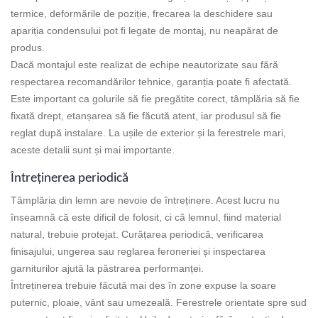
termice, deformările de poziție, frecarea la deschidere sau
apariția condensului pot fi legate de montaj, nu neapărat de
produs.
Dacă montajul este realizat de echipe neautorizate sau fără
respectarea recomandărilor tehnice, garanția poate fi afectată.
Este important ca golurile să fie pregătite corect, tâmplăria să fie
fixată drept, etanșarea să fie făcută atent, iar produsul să fie
reglat după instalare. La ușile de exterior și la ferestrele mari,
aceste detalii sunt și mai importante.
Întreținerea periodică
Tâmplăria din lemn are nevoie de întreținere. Acest lucru nu
înseamnă că este dificil de folosit, ci că lemnul, fiind material
natural, trebuie protejat. Curățarea periodică, verificarea
finisajului, ungerea sau reglarea feroneriei și inspectarea
garniturilor ajută la păstrarea performanței.
Întreținerea trebuie făcută mai des în zone expuse la soare
puternic, ploaie, vânt sau umezeală. Ferestrele orientate spre sud