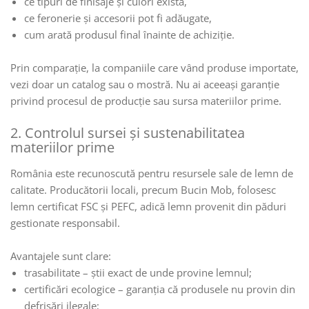
ce tipuri de finisaje și culori există,
ce feronerie și accesorii pot fi adăugate,
cum arată produsul final înainte de achiziție.
Prin comparație, la companiile care vând produse importate,
vezi doar un catalog sau o mostră. Nu ai aceeași garanție
privind procesul de producție sau sursa materiilor prime.
2. Controlul sursei și sustenabilitatea
materiilor prime
România este recunoscută pentru resursele sale de lemn de
calitate. Producătorii locali, precum Bucin Mob, folosesc
lemn certificat FSC și PEFC, adică lemn provenit din păduri
gestionate responsabil.
Avantajele sunt clare:
trasabilitate – știi exact de unde provine lemnul;
certificări ecologice – garanția că produsele nu provin din
defrișări ilegale;