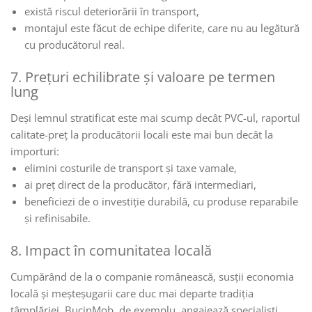
există riscul deteriorării în transport,
montajul este făcut de echipe diferite, care nu au legătură
cu producătorul real.
7. Prețuri echilibrate și valoare pe termen
lung
Deși lemnul stratificat este mai scump decât PVC-ul, raportul
calitate-preț la producătorii locali este mai bun decât la
importuri:
elimini costurile de transport și taxe vamale,
ai preț direct de la producător, fără intermediari,
beneficiezi de o investiție durabilă, cu produse reparabile
și refinisabile.
8. Impact în comunitatea locală
Cumpărând de la o companie românească, susții economia
locală și meșteșugarii care duc mai departe tradiția
tâmplăriei. BucinMob, de exemplu, angajează specialiști