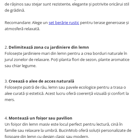
de rășinos sau stejar sunt rezistente, elegante și potrivite oricărui stil
de grădină.
Recomandare: Alege un
set berărie rustic
pentru terase generoase și
atmosferă relaxată.
2.
Delimitează zona cu jardiniere din lemn
Folosește jardiniere mari din lemn pentru a crea borduri naturale în
jurul zonelor de relaxare. Poți planta flori de sezon, plante aromatice
sau chiar legume.
3.
Creează o alee de acces naturală
Folosește piatră de râu, lemn sau pavele ecologice pentru a trasa o
alee curată și estetică. Acest lucru oferă coerență vizuală și confort la
mers.
4.
Montează un foișor sau pavilion
Un foișor din lemn masiv este locul perfect pentru lectură, cină în
familie sau relaxare la umbră. BucinMob oferă soluții personalizate de
foișoare din lemn cu design clasic sau modern.