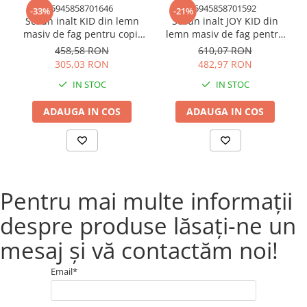
5945858701646
5945858701592
-33%
-21%
Scaun inalt KID din lemn
Scaun inalt JOY KID din
masiv de fag pentru copii
lemn masiv de fag pentru
Material:
Lemn
45x55 cm culoare natur
copii 45x62 cm culoare
458,58 RON
610,07 RON
natur
305,03 RON
482,97 RON
IN STOC
IN STOC
Tip material cadru:
Stejar
ADAUGA IN COS
ADAUGA IN COS
Tip material blat:
stejar/MDF
DIMENSIUNI
Pentru mai multe informații
despre produse lăsați-ne un
Dimensiuni masă
mesaj și vă contactăm noi!
Diametru:
Email*
Ø700 mm