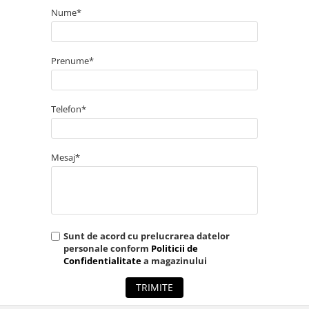
Înălțime:
400 mm
Nume*
Grosime blat:
50 mm
Prenume*
Greutate:
12 kg
Telefon*
bucinmob.ro face eforturi permanente pentru a păstra
Mesaj*
acurateţea informaţiilor din această pagină. Rareori acestea pot
conţine inadvertenţe: fotografia are caracter informativ şi poate
conţine accesorii neincluse în pachetele standard, unele
specificaţii pot fi modificate de către producător fără preaviz sau
pot conţine erori de operare. Toate promoţiile prezente în site
sunt valabile în limita stocului.
Sunt de acord cu prelucrarea datelor
personale conform
Politicii de
Confidentialitate
a magazinului
TRIMITE