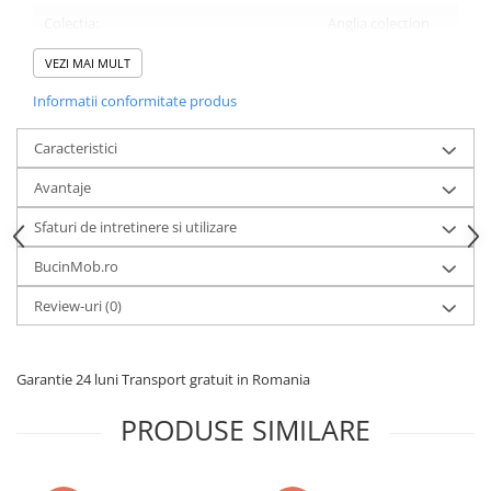
Colecția:
Anglia colection
VEZI MAI MULT
Formă masă:
Rotundă
Informatii conformitate produs
Caracteristici
Număr piese:
1
Avantaje
Sfaturi de intretinere si utilizare
Conținut pachet:
1 x masă
BucinMob.ro
Review-uri
(0)
Finisaj:
lacuri ecologice pe
bază de apă.
Garantie 24 luni Transport gratuit in Romania
Culoare:
natur
PRODUSE SIMILARE
MATERIAL