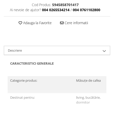
Cod Produs:
5945858701417
Ai nevoie de ajutor?
004 0265534214
/
004 0761102800
Adauga la Favorite
Cere informatii
Descriere
CARACTERISTICI GENERALE
Categorie produs:
Măsuțe de cafea
Destinat pentru:
living, bucătărie,
dormitor