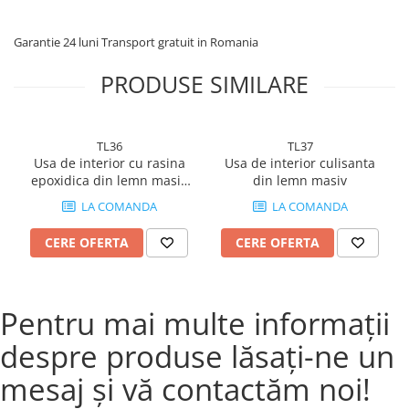
Durabilitate și fiabilitate
Izolare fonică și termică excelentă
Ușurință în montaj și întreținere
Garantie 24 luni Transport gratuit in Romania
Finisaje impecabile
Bucin Mob Reghin:
Soluția ideală pentru uși de interior de
PRODUSE SIMILARE
excepție!
Comandați acum ușile dumneavoastră de vis!
TL36
TL37
Usa de interior cu rasina
Usa de interior culisanta
epoxidica din lemn masiv
din lemn masiv
stejar
LA COMANDA
LA COMANDA
CERE OFERTA
CERE OFERTA
Pentru mai multe informații
despre produse lăsați-ne un
mesaj și vă contactăm noi!