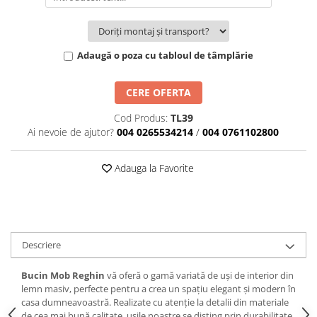
Adaugă o poza cu tabloul de tâmplărie
CERE OFERTA
Cod Produs:
TL39
Ai nevoie de ajutor?
004 0265534214
/
004 0761102800
Adauga la Favorite
Descriere
Bucin Mob Reghin
vă oferă o gamă variată de uși de interior din
lemn masiv, perfecte pentru a crea un spațiu elegant și modern în
casa dumneavoastră. Realizate cu atenție la detalii din materiale
de cea mai bună calitate, ușile noastre se disting prin durabilitate,