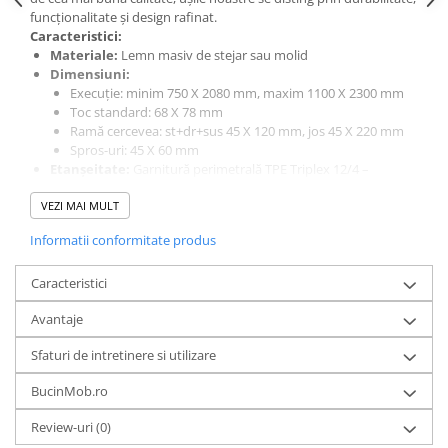
funcționalitate și design rafinat.
Caracteristici:
Materiale:
Lemn masiv de stejar sau molid
Dimensiuni:
Execuție: minim 750 X 2080 mm, maxim 1100 X 2300 mm
Toc standard: 68 X 78 mm
Ramă cercevea: st+dr+sus 45 X 120 mm, jos 45 X 220 mm
Spros-uri: 45 X 60 mm
Etanșeitate:
Garnitură perimetrală TPE Triplex 12/4 –
Uniform
VEZI MAI MULT
Vitraj:
Tăblie din stejar sau molid grosime 24 mm
Feronerie:
Informatii conformitate produs
Broască îngropată, silențioasă, cu limbă din poliamidă,
finisată otel bronzat și cromat mat
Caracteristici
Balamale cilindrice 3D cu 4 mm reglaj vertical, finisate otel
bronzat și cromat mat
Avantaje
Prag automat Planet cu declanșare unilaterală
Mâner cu rozetă Hoppe bronz sau cromat mat
Sfaturi de intretinere si utilizare
Finisaj:
3 straturi de lacuri ecologice pe bază de apă, fabricate
de ICA Italia, oferind protecție contra ciupercilor xilofage
BucinMob.ro
Beneficii:
Design modern și elegant
Review-uri
(0)
Materiale de calitate superioară