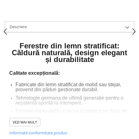
Descriere
Ferestre din lemn stratificat:
Căldură naturală, design elegant
și durabilitate
Calitate excepțională:
Fabricate din lemn stratificat de molid sau stejar,
provenit din păduri gestionate durabil.
Tehnologie germana de ultimă generație pentru o
rezistență sporită la intemperii.
Finisare impecabilă cu lacuri ecologice pe baza de
apa, ce oferă un aspect elegant și o durată de viață
îndelungată.
VEZI MAI MULT
Informatii conformitate produs
Eficiență energetică: