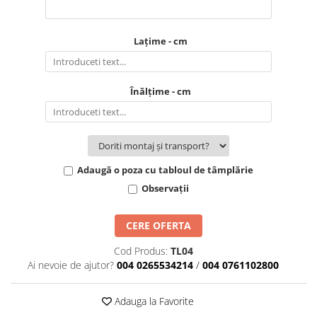
Lațime - cm
Înălțime - cm
Adaugă o poza cu tabloul de tâmplărie
Observații
CERE OFERTA
Cod Produs:
TL04
Ai nevoie de ajutor?
004 0265534214
/
004 0761102800
Adauga la Favorite