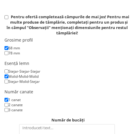
Pentru ofertă completează câmpurile de mai jos! Pentru mai
multe produse de tâmplărie, completați pentru un produs și
în câmpul "Observații" menționați dimensiunile pentru restul
tâmplăriei!
Grosime profil
68 mm
78 mm
Esență lemn
Stejar-Stejar-Stejar
Molid-Molid-Molid
Stejar-Molid-Stejar
Număr canate
1 canat
2 canate
3 canate
Număr de bucăți