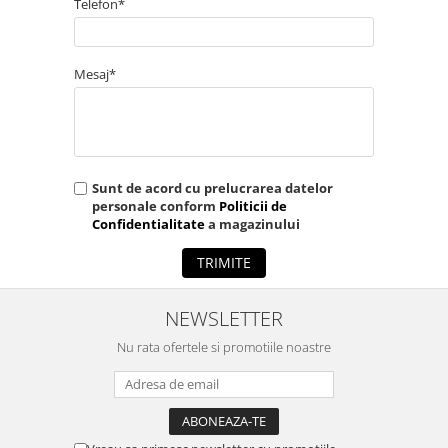
Telefon*
contribuind la protejarea mediului.
Producție ecologică, cu un impact redus asupra
mediului.
Mesaj*
O investiție durabilă, ce oferă satisfacție pe termen
lung.
BucinMob Reghin:
Sunt de acord cu prelucrarea datelor
Producător român cu o tradiție de peste 30 de ani în
personale conform
Politicii de
fabricarea ferestrelor din lemn.
Confidentialitate
a magazinului
Echipă de profesioniști dedicați calității și
satisfacției clienților.
TRIMITE
Servicii complete de consultanță, montaj și garanție.
NEWSLETTER
Detalii tehnice:
Nu rata ofertele si promotiile noastre
Lemn:
Molid si stejar din munții Gurghiului
Uscarea lemnului:
Controlată computerizat la
umiditatea de 8-10%
Tipuri de profile de lemn triplustratificat