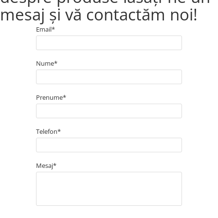
mesaj și vă contactăm noi!
Alegeți ușile de exterior din lemn triplustratificat pentru a
vă bucura de o intrare elegantă, sigură și confortabilă în
casa dumneavoastră!
Email*
Nume*
Prenume*
Telefon*
Mesaj*