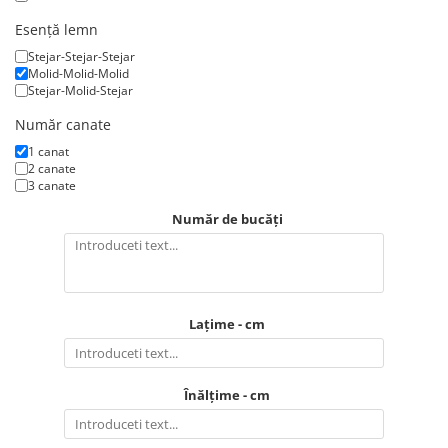
Esență lemn
Stejar-Stejar-Stejar
Molid-Molid-Molid
Stejar-Molid-Stejar
Număr canate
1 canat
2 canate
3 canate
Număr de bucăți
Lațime - cm
Înălțime - cm