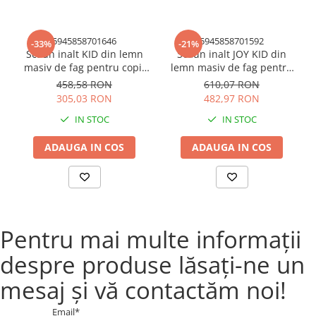
Versatilitate:
Scaunul poate fi utilizat atat la masa, cat si
pentru joaca sau alte activitati.
5945858701646
5945858701592
-33%
-21%
Alege Scaunul pentru copii Bucin Mob si ofera-i copilului
Scaun inalt KID din lemn
Scaun inalt JOY KID din
tau un loc confortabil si sigur unde sa se poata relaxa si
masiv de fag pentru copii
lemn masiv de fag pentru
bucura de copilarie!
45x55 cm culoare natur
copii 45x62 cm culoare
458,58 RON
610,07 RON
natur
305,03 RON
482,97 RON
Comanda acum!
IN STOC
IN STOC
ADAUGA IN COS
ADAUGA IN COS
Pentru mai multe informații
despre produse lăsați-ne un
mesaj și vă contactăm noi!
Email*