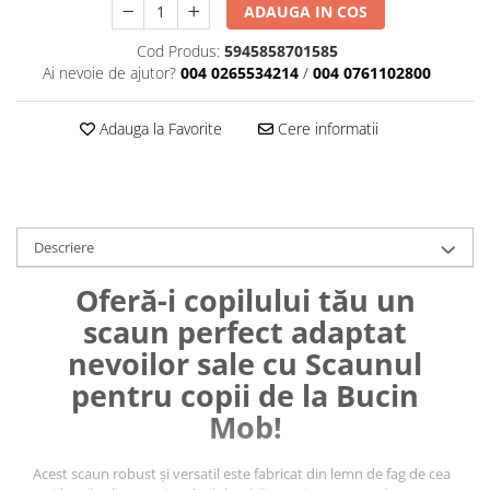
ADAUGA IN COS
Cod Produs:
5945858701585
Ai nevoie de ajutor?
004 0265534214
/
004 0761102800
Adauga la Favorite
Cere informatii
Descriere
Oferă-i copilului tău un
scaun perfect adaptat
nevoilor sale cu Scaunul
pentru copii de la Bucin
Mob!
Acest scaun robust și versatil este fabricat din lemn de fag de cea