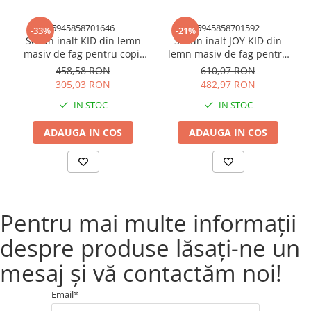
Versatilitate:
Scaunul poate fi utilizat atat la masa, cat si
pentru joaca sau alte activitati.
5945858701646
5945858701592
-33%
-21%
Scaun inalt KID din lemn
Scaun inalt JOY KID din
Alege Scaunul pentru copii Bucin Mob si ofera-i copilului
masiv de fag pentru copii
lemn masiv de fag pentru
tau un loc confortabil si sigur unde sa se poata relaxa si
45x55 cm culoare natur
copii 45x62 cm culoare
458,58 RON
610,07 RON
bucura de copilarie!
natur
305,03 RON
482,97 RON
Comanda acum!
IN STOC
IN STOC
ADAUGA IN COS
ADAUGA IN COS
Pentru mai multe informații
despre produse lăsați-ne un
mesaj și vă contactăm noi!
Email*