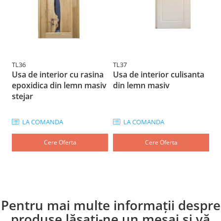
Alegeți ușile de exterior din lemn triplustratificat
pentru a vă bucura de o intrare elegantă, sigură și
confortabilă în casa dumneavoastră!
TL36
TL37
TL
Usa de interior cu rasina
Usa de interior culisanta
U
epoxidica din lemn masiv
din lemn masiv
m
stejar
M
LA COMANDA
LA COMANDA
Cere Oferta
Cere Oferta
Pentru mai multe informații despre
produse lăsați-ne un mesaj și vă