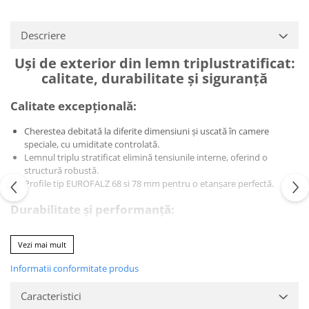
Descriere
Uși de exterior din lemn triplustratificat:
calitate, durabilitate și siguranță
Calitate excepțională:
Cherestea debitată la diferite dimensiuni și uscată în camere
speciale, cu umiditate controlată.
Lemnul triplu stratificat elimină tensiunile interne, oferind o
structură robustă.
Profile tip EUROFALZ 68 si 78 mm pentru o etanșare perfectă.
Durabilitate și performanță:
Finisare cu lacuri ecologice ICA Italia pe bază de apă cu protecție
Vezi mai mult
UV.
Rezistente la intemperii și raze UV.
Informatii conformitate produs
Izolare fonică și termica superioară.
Etanșare perfectă a sticlei cu silicon neutral.
Caracteristici