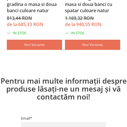
gradina o masa si doua
masa si doua banci cu
m
banci culoare natur
spatar culoare natur
c
813,44 RON
1.169,32 RON
5
de la 685,33 RON
de la 940,55 RON
d
IN STOC
IN STOC
Vezi Variante
Vezi Variante
Pentru mai multe informații despre
produse lăsați-ne un mesaj și vă
contactăm noi!
Email*