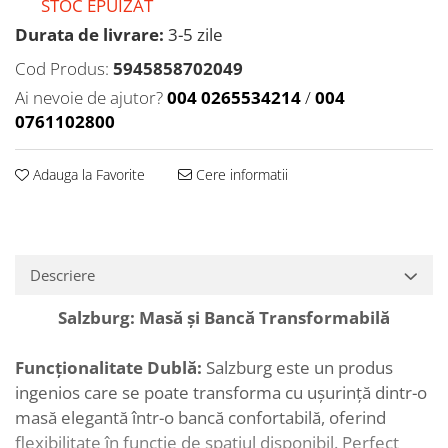
STOC EPUIZAT
Durata de livrare:
3-5 zile
Cod Produs:
5945858702049
Ai nevoie de ajutor?
004 0265534214
/
004
0761102800
Adauga la Favorite
Cere informatii
Descriere
Salzburg: Masă și Bancă Transformabilă
Funcționalitate Dublă:
Salzburg este un produs
ingenios care se poate transforma cu ușurință dintr-o
masă elegantă într-o bancă confortabilă, oferind
flexibilitate în funcție de spațiul disponibil. Perfect