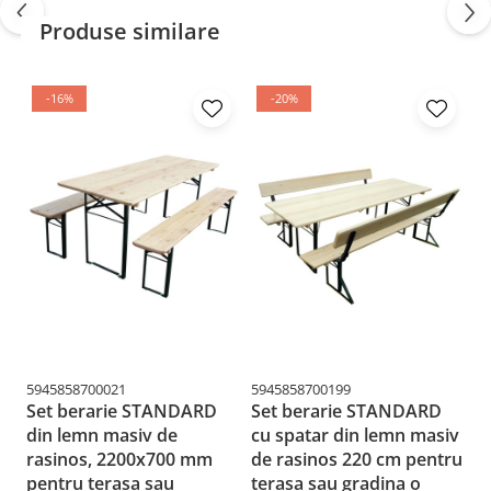
Lungime ca bancă: 1950 mm
Produse similare
Lățime ca bancă: 725 mm
Înălțime masă/bancă: 760 mm/820 mm
Livrare și Asamblare:
Produsul este livrat
-16%
-20%
neasamblat și are o greutate de 44 kg. Asamblarea
este facilă, urmând instrucțiunile incluse.
Salzburg - Soluția perfectă pentru a optimiza
spațiul și a crea un ambient elegant și funcțional
în aer liber!
5945858700021
5945858700199
59
Set berarie STANDARD
Set berarie STANDARD
S
din lemn masiv de
cu spatar din lemn masiv
l
rasinos, 2200x700 mm
de rasinos 220 cm pentru
1
pentru terasa sau
terasa sau gradina o
g