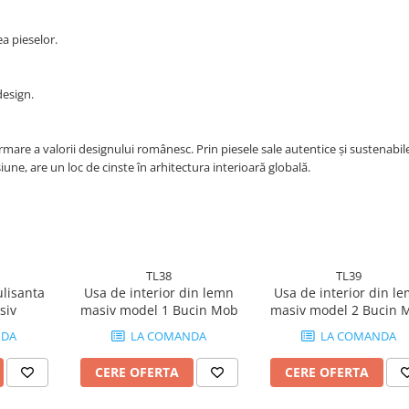
ea pieselor.
design.
rmare a valorii designului românesc. Prin piesele sale autentice și sustenabil
une, are un loc de cinste în arhitectura interioară globală.
TL38
TL39
ulisanta
Usa de interior din lemn
Usa de interior din l
siv
masiv model 1 Bucin Mob
masiv model 2 Bucin 
NDA
LA COMANDA
LA COMANDA
CERE OFERTA
CERE OFERTA