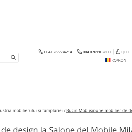
004 0265534214
004 0761102800
0,00
RO/
RON
ustria mobilierului și tâmplăriei /
Bucin Mob expune mobilier de de
de design la Salone del Mobile Mi