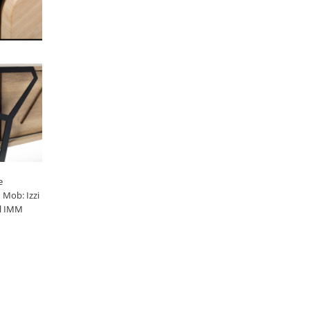
e
 Mob: Izzi
il IMM