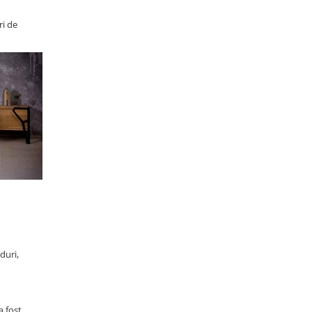
ri de
.
duri,
a fost