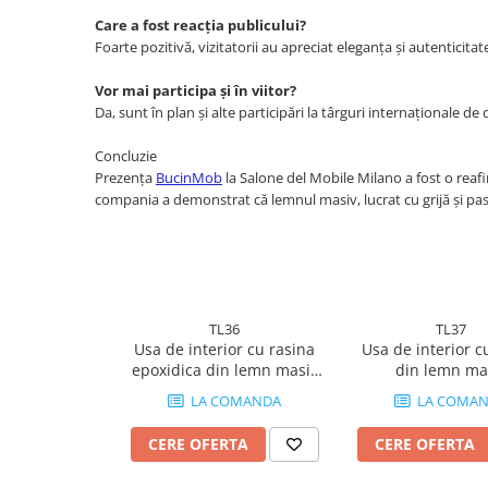
Care a fost reacția publicului?
Foarte pozitivă, vizitatorii au apreciat eleganța și autenticitat
Vor mai participa și în viitor?
Da, sunt în plan și alte participări la târguri internaționale de 
Concluzie
Prezența
BucinMob
la Salone del Mobile Milano a fost o reafi
compania a demonstrat că lemnul masiv, lucrat cu grijă și pasi
TL36
TL37
Usa de interior cu rasina
Usa de interior c
epoxidica din lemn masiv
din lemn ma
stejar
LA COMANDA
LA COMA
CERE OFERTA
CERE OFERTA