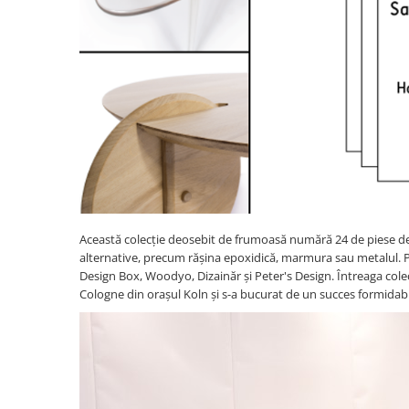
Această colecție deosebit de frumoasă numără 24 de piese d
alternative, precum rășina epoxidică, marmura sau metalul. Pr
Design Box, Woodyo, Dizainăr și Peter's Design. Întreaga colec
Cologne din orașul Koln și s-a bucurat de un succes formidabil