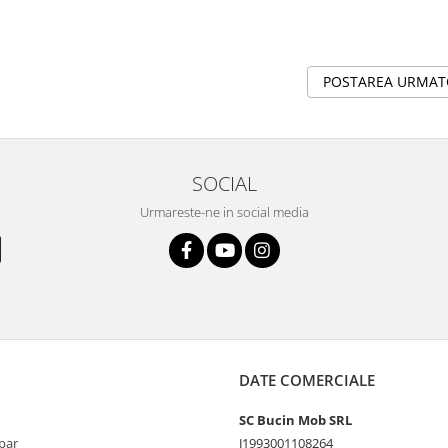
POSTAREA URMA
SOCIAL
Urmareste-ne in social media
DATE COMERCIALE
SC Bucin Mob SRL
par
J1993001108264