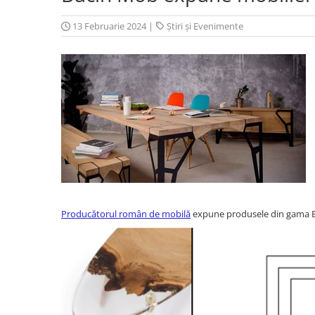
13 Februarie 2024
|
Știri și Evenimente
Producătorul român de mobilă
expune produsele din gama Buc