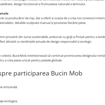
enabilitate, design funcțional și frumusețea naturală a lemnului.
ionale
ob ca producător de top, dar a oferit și ocazia de a crea noi conexiuni intern
aterialelor, detaliile sculptate manual și povestea fiecărei piese.
mn provenit din surse sustenabile, prelucrat cu grijă și finisat pentru a evid
fect aliniată cu tendințele actuale de design responsabil și ecologic.
rele colecții. BucinMob intenționează să continue promovarea designului româ
tru a crea piese unicat pentru piețele globale.
espre participarea Bucin Mob
e artizanală.
je ecologice.