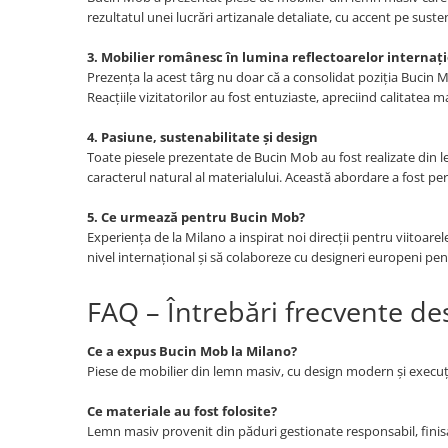
rezultatul unei lucrări artizanale detaliate, cu accent pe sust
3. Mobilier românesc în lumina reflectoarelor internaț
Prezența la acest târg nu doar că a consolidat poziția Bucin M
Reacțiile vizitatorilor au fost entuziaste, apreciind calitatea m
4. Pasiune, sustenabilitate și design
Toate piesele prezentate de Bucin Mob au fost realizate din le
caracterul natural al materialului. Această abordare a fost per
5. Ce urmează pentru Bucin Mob?
Experiența de la Milano a inspirat noi direcții pentru viitoa
nivel internațional și să colaboreze cu designeri europeni pen
FAQ – Întrebări frecvente d
Ce a expus Bucin Mob la Milano?
Piese de mobilier din lemn masiv, cu design modern și execuți
Ce materiale au fost folosite?
Lemn masiv provenit din păduri gestionate responsabil, finisa