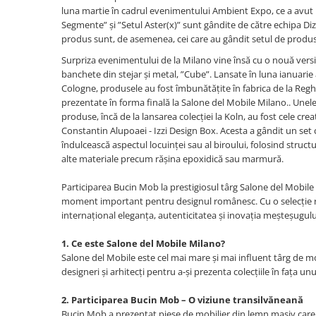
luna martie în cadrul evenimentului Ambient Expo, ce a avut 
Segmente” și ”Setul Aster(x)” sunt gândite de către echipa Di
produs sunt, de asemenea, cei care au gândit setul de produs
Surpriza evenimentului de la Milano vine însă cu o nouă versi
banchete din stejar și metal, ”Cube”. Lansate în luna ianuarie
Cologne, produsele au fost îmbunătățite în fabrica de la Regh
prezentate în forma finală la Salone del Mobile Milano.. Unele
produse, încă de la lansarea colecției la Koln, au fost cele cre
Constantin Alupoaei - Izzi Design Box. Acesta a gândit un set
îndulcească aspectul locuinței sau al biroului, folosind struct
alte materiale precum rășina epoxidică sau marmură.
Participarea Bucin Mob la prestigiosul târg Salone del Mobi
moment important pentru designul românesc. Cu o selecție ra
internațional eleganța, autenticitatea și inovația meșteșugulu
1. Ce este Salone del Mobile Milano?
Salone del Mobile este cel mai mare și mai influent târg de mob
designeri și arhitecți pentru a-și prezenta colecțiile în fața un
2. Participarea Bucin Mob – O viziune transilvăneană
Bucin Mob a prezentat piese de mobilier din lemn masiv care 