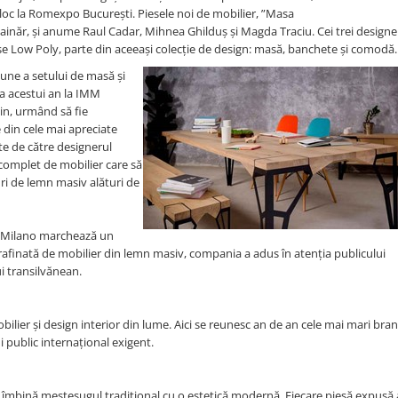
loc la Romexpo București. Piesele noi de mobilier, ”Masa
zainăr, și anume Raul Cadar, Mihnea Ghilduș și Magda Traciu. Cei trei designe
e Low Poly, parte din aceeași colecție de design: masă, banchete și comodă
une a setului de masă și
 a acestui an la IMM
in, urmând să fie
 din cele mai apreciate
ate de către designerul
 complet de mobilier care să
uri de lemn masiv alături de
le Milano marchează un
finată de mobilier din lemn masiv, compania a adus în atenția publicului
i transilvănean.
ilier și design interior din lume. Aici se reunesc an de an cele mai mari bran
ui public internațional exigent.
îmbină meșteșugul tradițional cu o estetică modernă. Fiecare piesă expusă 